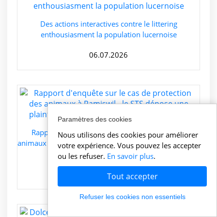
Des actions interactives contre le littering
enthousiasment la population lucernoise
06.07.2026
Paramètres des cookies
Rapport d'enquête sur le cas de protection des
Nous utilisons des cookies pour améliorer
animaux à Ramiswil - le STS dépose une plainte pénale
votre expérience. Vous pouvez les accepter
pour les abattages de chiens
ou les refuser.
En savoir plus
.
06.07.2026
Tout accepter
Refuser les cookies non essentiels