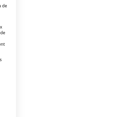
u de
ux
 de
ent
s