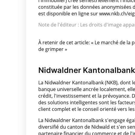
l'immobilier) crée semestriellement l'indice
constituée par les données anonymisées de l
est disponible en ligne sur www.nkb.ch/ei
Note de l'éditeur : Les droits d'image appar
À retenir de cet article: « Le marché de la 
de grimper »
Nidwaldner Kantonalban
La Nidwaldner Kantonalbank (NKB), dont le 
banque universelle ancrée localement, elle
crédit, l'investissement et la prévoyance.
des solutions intelligentes sont les facteurs
client complet et le conseil orienté vers l
La Nidwaldner Kantonalbank s'engage ég
diversifié du canton de Nidwald et s'en s
partenaire financier du commerce et de l'i