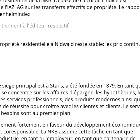
 résidentiel de la NKB. La base de calcul de l'indice est
'IAZI AG sur les transferts effectifs de propriété. Le rappo
genheimindex.
tiennent à l'éditeur respectif.
propriété résidentielle à Nidwald reste stable: les prix conti
k
siège principal est à Stans, a été fondée en 1879. En tant q
 se concentre sur les affaires d'épargne, les hypothèques, l
 Des services professionnels, des produits modernes ainsi q
 de réussite pour croître avec les clientes et clients. Le serv
es besoins sont au premier plan.
alement fortement en faveur du développement économique
ent coresponsable. La NKB assume cette tâche en tant que
ndustrie, en tant qu'employeur, en tant que partenaire de